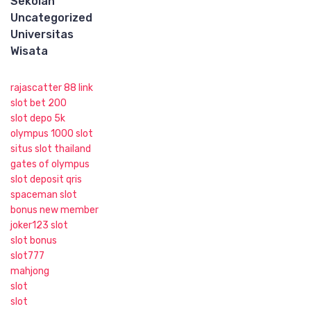
Sekolah
Uncategorized
Universitas
Wisata
rajascatter 88 link
slot bet 200
slot depo 5k
olympus 1000 slot
situs slot thailand
gates of olympus
slot deposit qris
spaceman slot
bonus new member
joker123 slot
slot bonus
slot777
mahjong
slot
slot