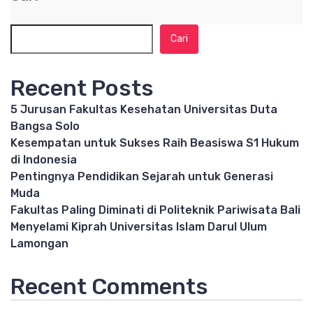
Cari
Recent Posts
5 Jurusan Fakultas Kesehatan Universitas Duta
Bangsa Solo
Kesempatan untuk Sukses Raih Beasiswa S1 Hukum
di Indonesia
Pentingnya Pendidikan Sejarah untuk Generasi
Muda
Fakultas Paling Diminati di Politeknik Pariwisata Bali
Menyelami Kiprah Universitas Islam Darul Ulum
Lamongan
Recent Comments