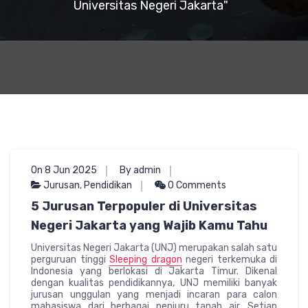
Universitas Negeri Jakarta"
On 8 Jun 2025
By admin
Jurusan
,
Pendidikan
0 Comments
5 Jurusan Terpopuler di Universitas
Negeri Jakarta yang Wajib Kamu Tahu
Universitas Negeri Jakarta (UNJ) merupakan salah satu
perguruan tinggi
Sleeping dragon
negeri terkemuka di
Indonesia yang berlokasi di Jakarta Timur. Dikenal
dengan kualitas pendidikannya, UNJ memiliki banyak
jurusan unggulan yang menjadi incaran para calon
mahasiswa dari berbagai penjuru tanah air. Setiap