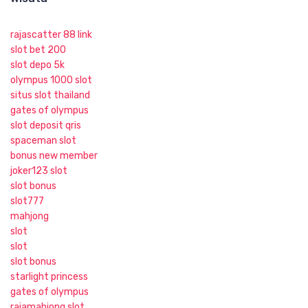
rajascatter 88 link
slot bet 200
slot depo 5k
olympus 1000 slot
situs slot thailand
gates of olympus
slot deposit qris
spaceman slot
bonus new member
joker123 slot
slot bonus
slot777
mahjong
slot
slot
slot bonus
starlight princess
gates of olympus
rajamahjong slot