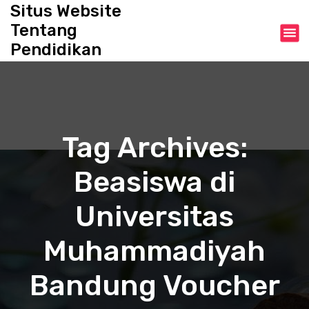
S
Situs Website
k
Tentang
i
Pendidikan
p
t
o
c
o
n
Tag Archives:
t
e
Beasiswa di
n
t
Universitas
Muhammadiyah
Bandung Voucher