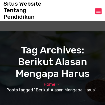
S
Situs Website
k
Tentang
i
Pendidikan
p
t
o
c
o
n
Tag Archives:
t
e
Berikut Alasan
n
t
Mengapa Harus
Home
Posts tagged "Berikut Alasan Mengapa Harus"