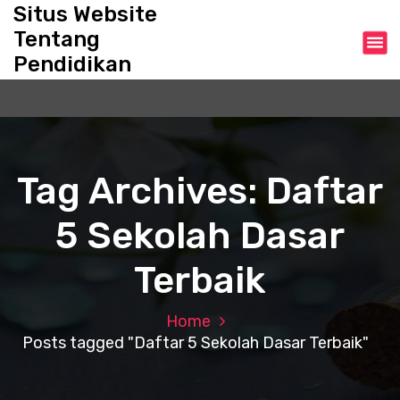
S
Situs Website
k
Tentang
i
Pendidikan
p
t
o
c
o
n
Tag Archives: Daftar
t
e
5 Sekolah Dasar
n
t
Terbaik
Home
Posts tagged "Daftar 5 Sekolah Dasar Terbaik"