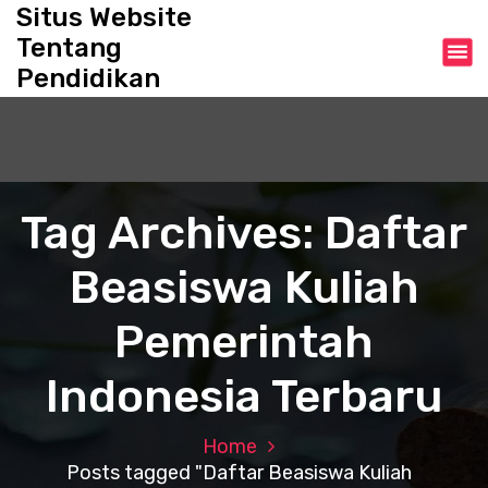
S
Situs Website
k
Tentang
i
Pendidikan
p
t
o
c
o
n
Tag Archives: Daftar
t
e
Beasiswa Kuliah
n
t
Pemerintah
Indonesia Terbaru
Home
Posts tagged "Daftar Beasiswa Kuliah