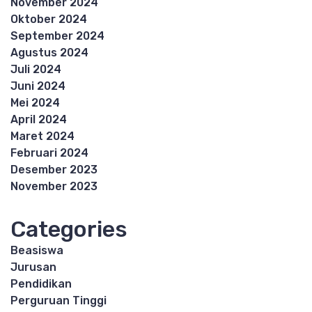
November 2024
Oktober 2024
September 2024
Agustus 2024
Juli 2024
Juni 2024
Mei 2024
April 2024
Maret 2024
Februari 2024
Desember 2023
November 2023
Categories
Beasiswa
Jurusan
Pendidikan
Perguruan Tinggi