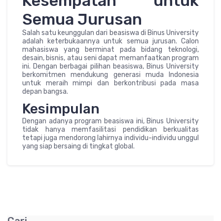
Kesempatan untuk
Semua Jurusan
Salah satu keunggulan dari beasiswa di Binus University
adalah keterbukaannya untuk semua jurusan. Calon
mahasiswa yang berminat pada bidang teknologi,
desain, bisnis, atau seni dapat memanfaatkan program
ini. Dengan berbagai pilihan beasiswa, Binus University
berkomitmen mendukung generasi muda Indonesia
untuk meraih mimpi dan berkontribusi pada masa
depan bangsa.
Kesimpulan
Dengan adanya program beasiswa ini, Binus University
tidak hanya memfasilitasi pendidikan berkualitas
tetapi juga mendorong lahirnya individu-individu unggul
yang siap bersaing di tingkat global.