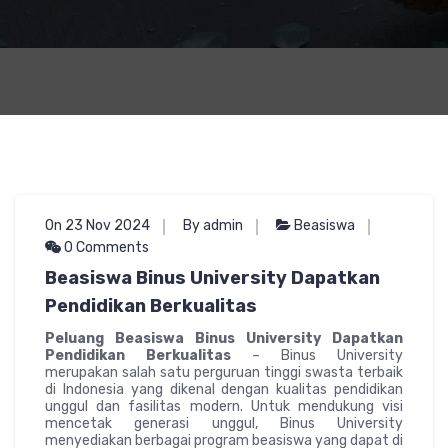
On 23 Nov 2024
By admin
Beasiswa
0 Comments
Beasiswa Binus University Dapatkan
Pendidikan Berkualitas
Peluang Beasiswa Binus University Dapatkan
Pendidikan Berkualitas
– Binus University
merupakan salah satu perguruan tinggi swasta terbaik
di Indonesia yang dikenal dengan kualitas pendidikan
unggul dan fasilitas modern. Untuk mendukung visi
mencetak generasi unggul, Binus University
menyediakan berbagai program beasiswa yang dapat di