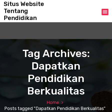
S
Situs Website
k
Tentang
i
Pendidikan
p
t
o
c
o
n
Tag Archives:
t
e
Dapatkan
n
t
Pendidikan
Berkualitas
Home
Posts tagged "Dapatkan Pendidikan Berkualitas"