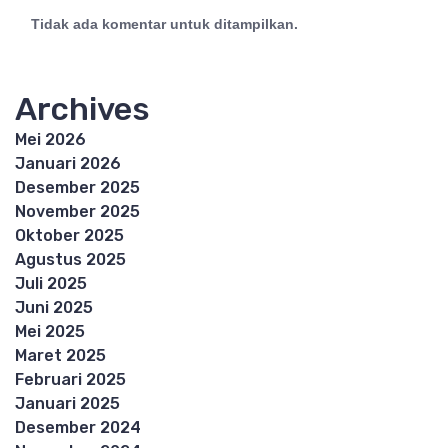
Tidak ada komentar untuk ditampilkan.
Archives
Mei 2026
Januari 2026
Desember 2025
November 2025
Oktober 2025
Agustus 2025
Juli 2025
Juni 2025
Mei 2025
Maret 2025
Februari 2025
Januari 2025
Desember 2024