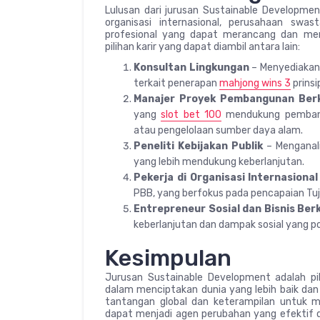
Lulusan dari jurusan Sustainable Developmen
organisasi internasional, perusahaan sw
profesional yang dapat merancang dan men
pilihan karir yang dapat diambil antara lain:
Konsultan Lingkungan
– Menyediakan
terkait penerapan
mahjong wins 3
prinsi
Manajer Proyek Pembangunan Berk
yang
slot bet 100
mendukung pembangu
atau pengelolaan sumber daya alam.
Peneliti Kebijakan Publik
– Menganali
yang lebih mendukung keberlanjutan.
Pekerja di Organisasi Internasional
PBB, yang berfokus pada pencapaian Tu
Entrepreneur Sosial dan Bisnis Ber
keberlanjutan dan dampak sosial yang pos
Kesimpulan
Jurusan Sustainable Development adalah pil
dalam menciptakan dunia yang lebih baik da
tantangan global dan keterampilan untuk mer
dapat menjadi agen perubahan yang efektif