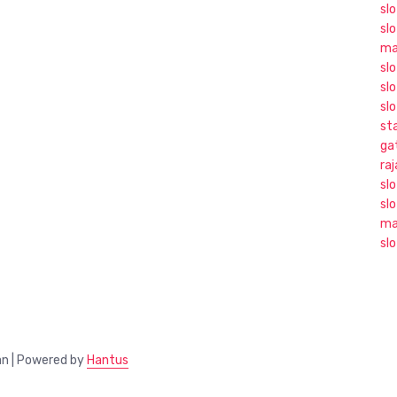
sl
sl
ma
slo
slo
sl
sta
ga
ra
sl
sl
ma
sl
an | Powered by
Hantus