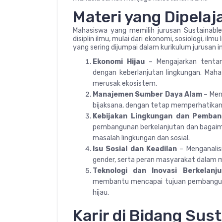
Materi yang Dipelaja
Mahasiswa yang memilih jurusan Sustainabl
disiplin ilmu, mulai dari ekonomi, sosiologi, il
yang sering dijumpai dalam kurikulum jurusan ini
Ekonomi Hijau
– Mengajarkan tentan
dengan keberlanjutan lingkungan. Mah
merusak ekosistem.
Manajemen Sumber Daya Alam
– Men
bijaksana, dengan tetap memperhatikan a
Kebijakan Lingkungan dan Pemba
pembangunan berkelanjutan dan bagaim
masalah lingkungan dan sosial.
Isu Sosial dan Keadilan
– Menganalisi
gender, serta peran masyarakat dalam 
Teknologi dan Inovasi Berkelanj
membantu mencapai tujuan pembangunan
hijau.
Karir di Bidang Su