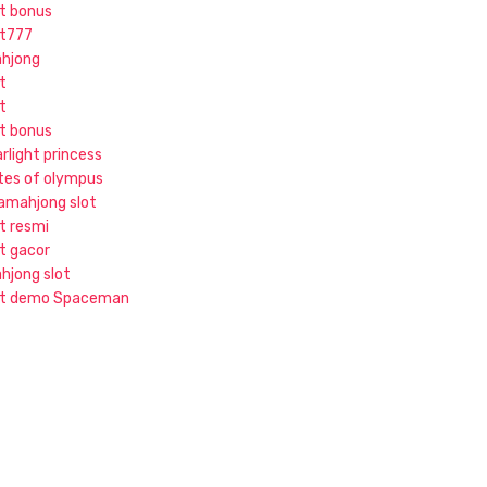
ot bonus
ot777
hjong
t
t
ot bonus
rlight princess
tes of olympus
jamahjong slot
ot resmi
ot gacor
hjong slot
ot demo Spaceman