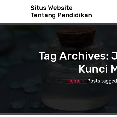
S
Situs Website
k
Tentang Pendidikan
i
p
t
o
c
o
n
Tag Archives:
t
e
Kunci 
n
t
Home
Posts tagged