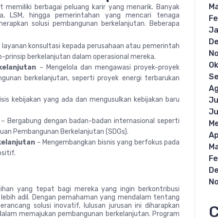
Ma
t memiliki berbagai peluang karir yang menarik. Banyak
asta, LSM, hingga pemerintahan yang mencari tenaga
Fe
erapkan solusi pembangunan berkelanjutan. Beberapa
Ja
D
 layanan konsultasi kepada perusahaan atau pemerintah
N
p-prinsip berkelanjutan dalam operasional mereka.
Ok
elanjutan
– Mengelola dan mengawasi proyek-proyek
S
nan berkelanjutan, seperti proyek energi terbarukan
Ag
sis kebijakan yang ada dan mengusulkan kebijakan baru
Ju
Ju
– Bergabung dengan badan-badan internasional seperti
Me
juan Pembangunan Berkelanjutan (SDGs).
Ap
kelanjutan
– Mengembangkan bisnis yang berfokus pada
Ma
itif.
Fe
D
N
ihan yang tepat bagi mereka yang ingin berkontribusi
n lebih adil. Dengan pemahaman yang mendalam tentang
ancang solusi inovatif, lulusan jurusan ini diharapkan
C
 dalam memajukan pembangunan berkelanjutan. Program