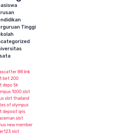
asiswa
rusan
ndidikan
rguruan Tinggi
kolah
categorized
iversitas
sata
ascatter 88 link
ot bet 200
ot depo 5k
ympus 1000 slot
us slot thailand
tes of olympus
t deposit qris
aceman slot
nus new member
ker123 slot