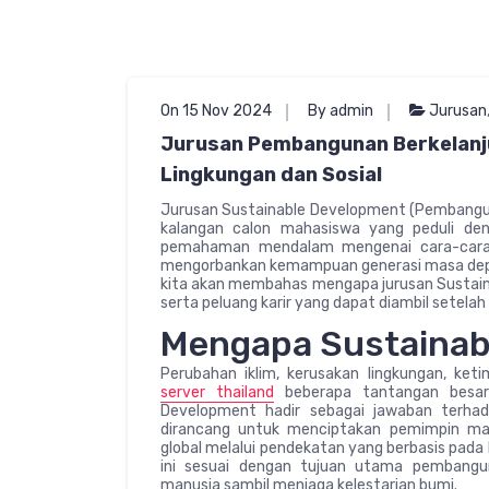
On 15 Nov 2024
By admin
Jurusan
Jurusan Pembangunan Berkelanju
Lingkungan dan Sosial
Jurusan Sustainable Development (Pembanguna
kalangan calon mahasiswa yang peduli de
pemahaman mendalam mengenai cara-cara 
mengorbankan kemampuan generasi masa depan
kita akan membahas mengapa jurusan Sustainab
serta peluang karir yang dapat diambil setelah 
Mengapa Sustainab
Perubahan iklim, kerusakan lingkungan, ket
server thailand
beberapa tantangan besar 
Development hadir sebagai jawaban terhad
dirancang untuk menciptakan pemimpin m
global melalui pendekatan yang berbasis pada 
ini sesuai dengan tujuan utama pembangun
manusia sambil menjaga kelestarian bumi.