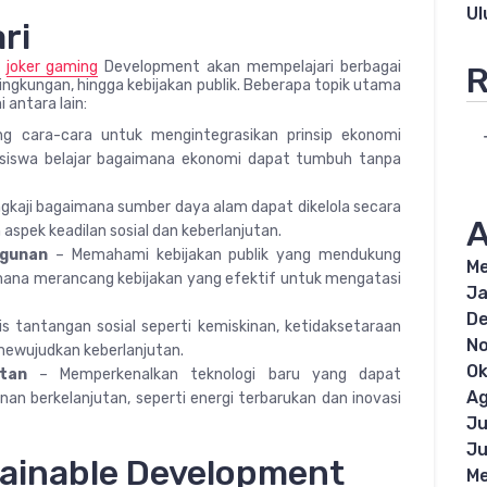
U
ri
e
joker gaming
Development akan mempelajari berbagai
R
mu lingkungan, hingga kebijakan publik. Beberapa topik utama
 antara lain:
g cara-cara untuk mengintegrasikan prinsip ekonomi
asiswa belajar bagaimana ekonomi dapat tumbuh tanpa
gkaji bagaimana sumber daya alam dapat dikelola secara
A
spek keadilan sosial dan keberlanjutan.
ngunan
– Memahami kebijakan publik yang mendukung
Me
ana merancang kebijakan yang efektif untuk mengatasi
Ja
D
s tantangan sosial seperti kemiskinan, ketidaksetaraan
N
mewujudkan keberlanjutan.
Ok
utan
– Memperkenalkan teknologi baru yang dapat
Ag
 berkelanjutan, seperti energi terbarukan dan inovasi
Ju
Ju
stainable Development
Me