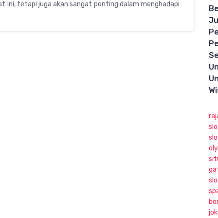
aat ini, tetapi juga akan sangat penting dalam menghadapi
Be
Ju
Pe
Pe
Se
Un
Un
Wi
raj
sl
sl
ol
sit
ga
slo
sp
bo
jo