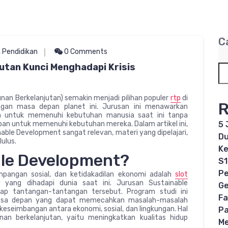
C
,
Pendidikan
0 Comments
tan Kunci Menghadapi Krisis
n Berkelanjutan) semakin menjadi pilihan populer
rtp
di
R
ngan masa depan planet ini. Jurusan ini menawarkan
untuk memenuhi kebutuhan manusia saat ini tanpa
 untuk memenuhi kebutuhan mereka. Dalam artikel ini,
5 
le Development sangat relevan, materi yang dipelajari,
Du
lulus.
Ke
le Development?
S1
Pe
impangan sosial, dan ketidakadilan ekonomi adalah
slot
yang dihadapi dunia saat ini. Jurusan Sustainable
Ge
ap tantangan-tantangan tersebut. Program studi ini
Fa
asa depan yang dapat memecahkan masalah-masalah
keseimbangan antara ekonomi, sosial, dan lingkungan. Hal
Pa
an berkelanjutan, yaitu meningkatkan kualitas hidup
Me