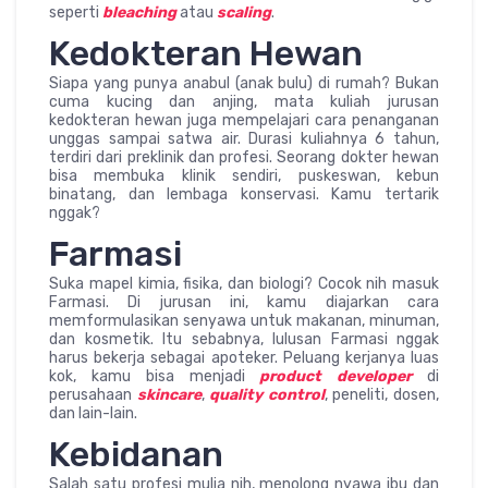
seperti
bleaching
atau
scaling
.
Kedokteran Hewan
Siapa yang punya anabul (anak bulu) di rumah? Bukan
cuma kucing dan anjing, mata kuliah jurusan
kedokteran hewan juga mempelajari cara penanganan
unggas sampai satwa air. Durasi kuliahnya 6 tahun,
terdiri dari preklinik dan profesi. Seorang dokter hewan
bisa membuka klinik sendiri, puskeswan, kebun
binatang, dan lembaga konservasi. Kamu tertarik
nggak?
Farmasi
Suka mapel kimia, fisika, dan biologi? Cocok nih masuk
Farmasi. Di jurusan ini, kamu diajarkan cara
memformulasikan senyawa untuk makanan, minuman,
dan kosmetik. Itu sebabnya, lulusan Farmasi nggak
harus bekerja sebagai apoteker. Peluang kerjanya luas
kok, kamu bisa menjadi
product developer
di
perusahaan
skincare
,
quality control
, peneliti, dosen,
dan lain-lain.
Kebidanan
Salah satu profesi mulia nih, menolong nyawa ibu dan