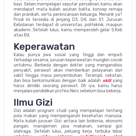
bayi. Selain mempelajari seputar persalinan, kamu akan
mendapat mata kuliah asuhan balita, konsep remaja
dan pranikah, serta perencanaan keluarga. Menarik ya?
Prodi ini tersedia di jenjang D3, D4, dan S1. Jurusan
Kebidanan terdapat di universitas, politeknik, maupun
akademi. Setelah lulus, kamu memperoleh gelar S.Keb
atau Bd.
Keperawatan
Kalau punya jiwa sosial yang tinggi dan empati
terhadap sesama, jurusan keperawatan mungkin cocok
untukmu. Berbeda dengan dokter yang menganalisis
penyakit, perawat akan memberikan pelayanan dari
sakit hingga masa penyembuhan. Terampil, cekatan,
dan bisa berkomunikasi dengan baik adalah
skill
yang
harus dimiliki seorang perawat. Oh iya, kamu harus
menjalani pendidikan profesi Ners sebelum bisa bekerja.
Ilmu Gizi
Gizi adalah program studi yang mempelajari tentang
pola makan yang mempengaruhi kesehatan manusia.
Mata kuliah jurusan Gizi antara lain biokimia, ekonomi
pangan, manajemen jasa makanan, sampai gizi
olahraga. Setelah lulus, peluang kerja terbuka lebar