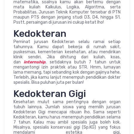
matematika, soalnya kamu akan bertemu dengan
mata kuliah Kalkulus, Logika, Algoritma, serta
Probabilitas. Jurusan Teknik Komputer tersebar di PTN
maupun PTS dengan jenjang studi D3, D4, hingga S1.
Psstt, persaingan di jurusan ini cukup ketat lho!
Kedokteran
Peminat jurusan Kedokteran selalu ramai setiap
tahunnya. Kamu dapat bekerja di rumah sakit,
puskesmas, kementerian kesehatan, atau mendirikan
klinik sendiri. Jika dihitung dari kuliah, koas,
dan
internship
, setidaknya butuh 7 tahun untuk
mengantongi izin praktek atau STR. Hmm, lumayan
lama memang, tapi sebanding kok dengan gajinya hehe.
Terlebih, jika kamu lanjut menempuh pendidikan dokter
spesialis. Bisa puluhan juta per bulan!
Kedokteran Gigi
Kesehatan mulut sama pentingnya dengan organ
tubuh lainnya. Jumlah siswa yang memilih jurusan
Kedokteran Gigi mencapai ribuan lho. Sama seperti
Kedokteran, kamu harus menempuh pendidikan selama
7 tahun. Kalau mau ambil spesialis juga boleh kok.
Misalnya, spesialis konservasi gigi (Sp.KG) yang fokus
mendalami estetika gigi,