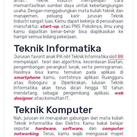
amat”. Teknik Industri mempelajari cara
memanfaatkan sumber daya untuk keberlangsungan
usaha. Dengan menggabungkan mata kuliah teknik dan
manajemen, peluang karir jurusan Teknik
Industri sangat luas. Kamu dapat bekerja di perusahaan
manufaktur,
start-up
, atau PNS. Pokoknya, ilmu yang
kamu dapatkan benar-benar bisa diaplikasikan ke
hampir semua bidang pekerjaan.
Teknik Informatika
Jurusan favorit anak IPA nih! Teknik Informatika
slot 88
mempelajari teori dan algoritma, kecerdasan buatan,
pengembangan perangkat lunak, serta pemrograman.
Hasilnya bisa kamu temukan pada aplikasi di
smartphone
kamu, contohnya aplikasi Ruangguru
atau Roboguru :p Diperkirakan, lulusan Teknik
Informatika akan terus dicari hingga 10 tahun
mendatang, sebagai pengembang aplikasi,
web
designer
, atau konsultan IT.
Teknik Komputer
Nah, jurusan ini merupakan gabungan dari mata kuliah
Teknik Informatika dan Elektro. Kamu bakal belajar
seputar
hardware, software,
dan
computer
networking
. Terus, kamu wajib menguasai mapel