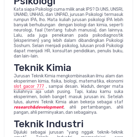
Psikologi
Kata siapa Psikologi cuma milik anak IPS? Di UNS, UNSRI,
UNAND, UNHAS, dan UNPAD, jurusan Psikologi termasuk
rumpun IPA, lho. Mata kuliah jurusan psikologi IPA lebih
banyak berhubungan dengan biologi dan kimia, seperti
neurologi, faal (tentang tubuh manusia), dan lainnya.
Lalu, ada juga penekanan pada psikodiagnostik
(eksperimen) yang lebih dalam dibandingkan Psikologi
Soshum. Selain menjadi psikolog, lulusan prodi Psikologi
dapat menjadi HR, konsultan pendidikan, penulis buku,
dan lain-lain.
Teknik Kimia
Jurusan Teknik Kimia mengkombinasikan ilmu alam dan
eksperimen kimia, fisika, biologi, matematika, ekonomi
slot gacor 777
, sampai desain. Waduh, denger mata
kuliahnya aja udah pusing. Tapi, kalau kamu suka
eksperimen, boleh banget masuk jurusan ini. Setelah
lulus, alumni Teknik Kimia akan bekerja sebagai staf
research&development
, ahli pertambangan, ahli
pangan, ahli perminyakan, dan sebagainya.
Teknik Industri
Dijuluki sebagai jurusan “yang nggak teknik-teknik