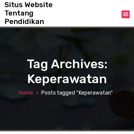
S
Situs Website
k
Tentang
i
Pendidikan
p
t
o
c
o
n
Tag Archives:
t
e
Keperawatan
n
t
Home
Posts tagged "Keperawatan"