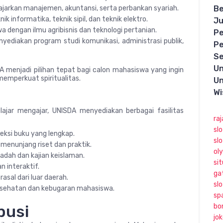
ajarkan manajemen, akuntansi, serta perbankan syariah.
Be
k informatika, teknik sipil, dan teknik elektro.
Ju
 dengan ilmu agribisnis dan teknologi pertanian.
Pe
nyediakan program studi komunikasi, administrasi publik,
Pe
Se
Un
A menjadi pilihan tepat bagi calon mahasiswa yang ingin
emperkuat spiritualitas.
Un
Wi
ajar mengajar, UNISDA menyediakan berbagai fasilitas
raj
sl
leksi buku yang lengkap.
sl
menunjang riset dan praktik.
ol
adah dan kajian keislaman.
sit
 interaktif.
ga
sal dari luar daerah.
slo
sehatan dan kebugaran mahasiswa.
sp
busi
bo
jo