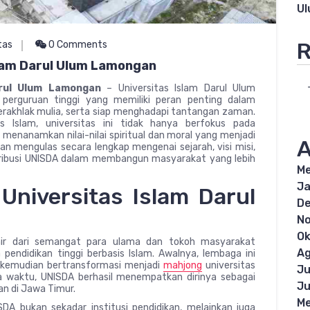
U
R
tas
0 Comments
slam Darul Ulum Lamongan
arul Ulum Lamongan
– Universitas Islam Darul Ulum
perguruan tinggi yang memiliki peran penting dalam
rakhlak mulia, serta siap menghadapi tantangan zaman.
sis Islam, universitas ini tidak hanya berfokus pada
enanamkan nilai-nilai spiritual dan moral yang menjadi
A
kan mengulas secara lengkap mengenai sejarah, visi misi,
ontribusi UNISDA dalam membangun masyarakat yang lebih
Me
Ja
 Universitas Islam Darul
D
N
Ok
ahir dari semangat para ulama dan tokoh masyarakat
Ag
endidikan tinggi berbasis Islam. Awalnya, lembaga ini
 kemudian bertransformasi menjadi
mahjong
universitas
Ju
ya waktu, UNISDA berhasil menempatkan dirinya sebagai
Ju
an di Jawa Timur.
Me
DA bukan sekadar institusi pendidikan, melainkan juga