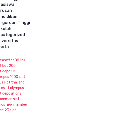
asiswa
rusan
ndidikan
rguruan Tinggi
kolah
categorized
iversitas
sata
ascatter 88 link
ot bet 200
ot depo 5k
ympus 1000 slot
us slot thailand
tes of olympus
t deposit qris
aceman slot
nus new member
ker123 slot