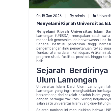
On 18 Jan 2026
By admin
Universi
Menyelami Kiprah Universitas I
Menyelami Kiprah Universitas Islam D
Lamongan (UNISDA) merupakan salah satu 
mencetak generasi muda berwawasan luas, be
Sebagai institusi pendidikan tinggi berba
pengembangan ilmu pengetahuan, tetapi juga m
fondasi utama dalam kehidupan. Artikel ini a
program studi, fasilitas, prestasi, hingga k
baik.
Sejarah Berdirinya
Ulum Lamongan
Universitas Islam Darul Ulum Lamongan l
Lamongan yang ingin menghadirkan lembaga p
berkembang dari sekolah-sekolah Islam yang
dengan berbagai fakultas. Seiring berjalann
salah satu universitas Islam yang diperhitungk
Sejarah panjang ini menunjukkan bahwa UNIS