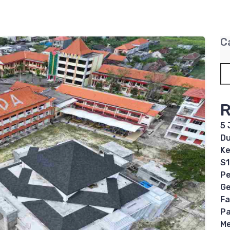
C
R
5 
Du
Ke
S1
Pe
Ge
Fa
Pa
Me