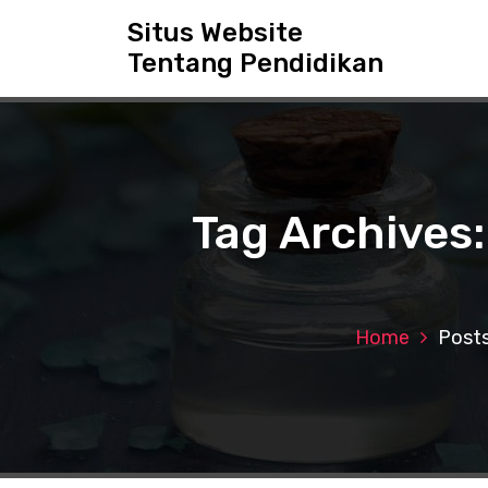
S
Situs Website
k
Tentang Pendidikan
i
p
t
o
c
o
n
Tag Archives:
t
e
n
t
Home
Posts