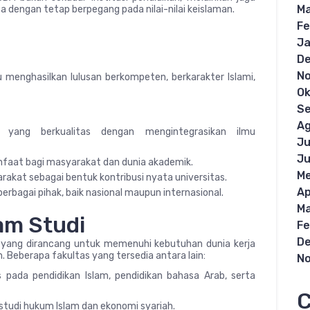
Ma
dengan tetap berpegang pada nilai-nilai keislaman.
Fe
Ja
D
N
 menghasilkan lulusan berkompeten, berkarakter Islami,
Ok
S
Ag
i yang berkualitas dengan mengintegrasikan ilmu
Ju
Ju
faat bagi masyarakat dan dunia akademik.
Me
kat sebagai bentuk kontribusi nyata universitas.
Ap
rbagai pihak, baik nasional maupun internasional.
Ma
am Studi
Fe
D
yang dirancang untuk memenuhi kebutuhan dunia kerja
m. Beberapa fakultas yang tersedia antara lain:
N
 pada pendidikan Islam, pendidikan bahasa Arab, serta
C
studi hukum Islam dan ekonomi syariah.