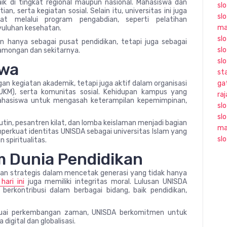
ik di tingkat regional maupun nasional. Mahasiswa dan
sl
an, serta kegiatan sosial. Selain itu, universitas ini juga
sl
t melalui program pengabdian, seperti pelatihan
ma
uluhan kesehatan.
slo
n hanya sebagai pusat pendidikan, tetapi juga sebagai
slo
amongan dan sekitarnya.
sl
swa
sta
an kegiatan akademik, tetapi juga aktif dalam organisasi
ga
UKM), serta komunitas sosial. Kehidupan kampus yang
ra
ahasiswa untuk mengasah keterampilan kepemimpinan,
sl
sl
rutin, pesantren kilat, dan lomba keislaman menjadi bagian
ma
mperkuat identitas UNISDA sebagai universitas Islam yang
sl
spiritualitas.
 Dunia Pendidikan
eran strategis dalam mencetak generasi yang tidak hanya
hari ini
juga memiliki integritas moral. Lulusan UNISDA
rkontribusi dalam berbagai bidang, baik pendidikan,
esuai perkembangan zaman, UNISDA berkomitmen untuk
digital dan globalisasi.