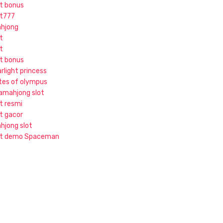
ot bonus
ot777
hjong
t
t
ot bonus
rlight princess
tes of olympus
jamahjong slot
ot resmi
ot gacor
hjong slot
ot demo Spaceman