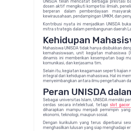
UNISDA telah mencatat berbagai prestasi ba
dosen aktif mengikuti kompetisi ilmiah, peneliti
berperan dalam pemberdayaan masyaraka
kewirausahaan, pendampingan UMKM, dan peny
Kontribusi nyata ini menjadikan UNISDA buka
mitra strategis dalam pembangunan daerah L
Kehidupan Mahasi
Mahasiswa UNISDA tidak hanya disibukkan deng
kemahasiswaan, unit kegiatan mahasiswa (
dinamis ini memberikan kesempatan bagi m
komunikasi, dan kerjasama tim.
Selain itu, kegiatan keagamaan seperti kajian 
integral dari kehidupan mahasiswa. Hal ini me
menyeimbangkan antara ilmu pengetahuan dan 
Peran UNISDA dalam
Sebagai universitas Islam, UNISDA memiliki p
cerdas secara intelektual, tetapi
slot gacor 
diharapkan mampu menjadi pemimpin yang be
ekonomi, teknologi, maupun sosial.
Dengan kurikulum yang terus diperbarui s
menghasilkan lulusan yang siap menghadapi era 