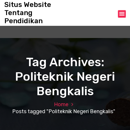
S
Situs Website
k
Tentang
i
Pendidikan
p
t
o
c
o
n
Tag Archives:
t
e
Politeknik Negeri
n
t
Bengkalis
Home
Posts tagged "Politeknik Negeri Bengkalis"