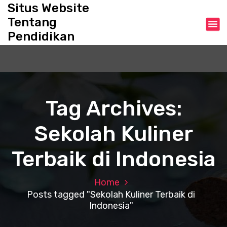
S
Situs Website
k
Tentang
i
Pendidikan
p
t
o
c
o
n
Tag Archives:
t
e
Sekolah Kuliner
n
t
Terbaik di Indonesia
Home
Posts tagged "Sekolah Kuliner Terbaik di
Indonesia"