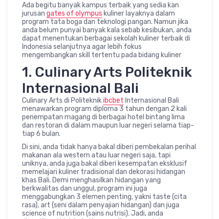
Ada begitu banyak kampus terbaik yang sedia kan
jurusan
gates of olympus
kuliner layaknya dalam
program tata boga dan teknologi pangan. Namun jika
anda belum punyai banyak kala sebab kesibukan, anda
dapat menentukan berbagai sekolah kuliner terbaik di
Indonesia selanjutnya agar lebih fokus
mengembangkan skill tertentu pada bidang kuliner
1. Culinary Arts Politeknik
Internasional Bali
Culinary Arts di Politeknik
ibcbet
Internasional Bali
menawarkan program diploma 3 tahun dengan 2 kali
penempatan magang di berbagai hotel bintang lima
dan restoran di dalam maupun luar negeri selama tiap-
tiap 6 bulan.
Di sini, anda tidak hanya bakal diberi pembekalan perihal
makanan ala western atau luar negeri saja, tapi
uniknya, anda juga bakal diberi kesempatan eksklusif
memelajari kuliner tradisional dan dekorasi hidangan
khas Bali. Demi menghasilkan hidangan yang
berkwalitas dan unggul, program ini juga
menggabungkan 3 elemen penting, yakni taste (cita
rasa), art (seni dalam penyajian hidangan) dan juga
science of nutrition (sains nutrisi). Jadi, anda