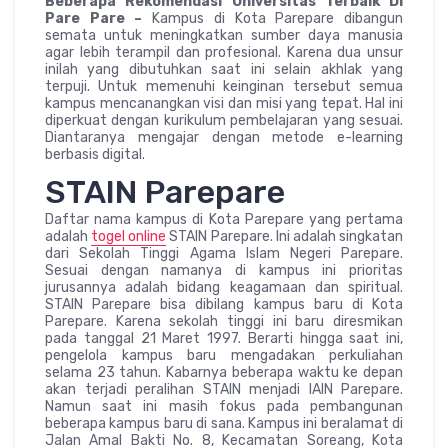
Beberapa Rekomendasi Universitas Terbaik Di
Pare Pare –
Kampus di Kota Parepare dibangun
semata untuk meningkatkan sumber daya manusia
agar lebih terampil dan profesional. Karena dua unsur
inilah yang dibutuhkan saat ini selain akhlak yang
terpuji. Untuk memenuhi keinginan tersebut semua
kampus mencanangkan visi dan misi yang tepat. Hal ini
diperkuat dengan kurikulum pembelajaran yang sesuai.
Diantaranya mengajar dengan metode e-learning
berbasis digital.
STAIN Parepare
Daftar nama kampus di Kota Parepare yang pertama
adalah
togel online
STAIN Parepare. Ini adalah singkatan
dari Sekolah Tinggi Agama Islam Negeri Parepare.
Sesuai dengan namanya di kampus ini prioritas
jurusannya adalah bidang keagamaan dan spiritual.
STAIN Parepare bisa dibilang kampus baru di Kota
Parepare. Karena sekolah tinggi ini baru diresmikan
pada tanggal 21 Maret 1997. Berarti hingga saat ini,
pengelola kampus baru mengadakan perkuliahan
selama 23 tahun. Kabarnya beberapa waktu ke depan
akan terjadi peralihan STAIN menjadi IAIN Parepare.
Namun saat ini masih fokus pada pembangunan
beberapa kampus baru di sana. Kampus ini beralamat di
Jalan Amal Bakti No. 8, Kecamatan Soreang, Kota