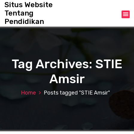
S
Situs Website
k
Tentang
i
Pendidikan
p
t
o
c
o
n
Tag Archives: STIE
t
e
Amsir
n
t
Home
Posts tagged "STIE Amsir"