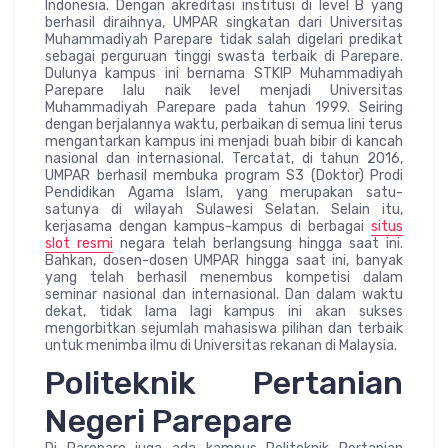
Indonesia. Dengan akreditasi institusi di level B yang
berhasil diraihnya, UMPAR singkatan dari Universitas
Muhammadiyah Parepare tidak salah digelari predikat
sebagai perguruan tinggi swasta terbaik di Parepare.
Dulunya kampus ini bernama STKIP Muhammadiyah
Parepare lalu naik level menjadi Universitas
Muhammadiyah Parepare pada tahun 1999. Seiring
dengan berjalannya waktu, perbaikan di semua lini terus
mengantarkan kampus ini menjadi buah bibir di kancah
nasional dan internasional. Tercatat, di tahun 2016,
UMPAR berhasil membuka program S3 (Doktor) Prodi
Pendidikan Agama Islam, yang merupakan satu-
satunya di wilayah Sulawesi Selatan. Selain itu,
kerjasama dengan kampus-kampus di berbagai
situs
slot resmi
negara telah berlangsung hingga saat ini.
Bahkan, dosen-dosen UMPAR hingga saat ini, banyak
yang telah berhasil menembus kompetisi dalam
seminar nasional dan internasional. Dan dalam waktu
dekat, tidak lama lagi kampus ini akan sukses
mengorbitkan sejumlah mahasiswa pilihan dan terbaik
untuk menimba ilmu di Universitas rekanan di Malaysia.
Politeknik Pertanian
Negeri Parepare