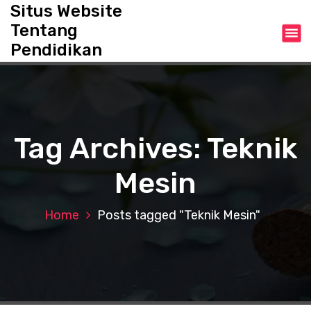
S
Situs Website
k
Tentang
i
Pendidikan
p
t
o
c
o
n
Tag Archives: Teknik
t
e
Mesin
n
t
Home
Posts tagged "Teknik Mesin"