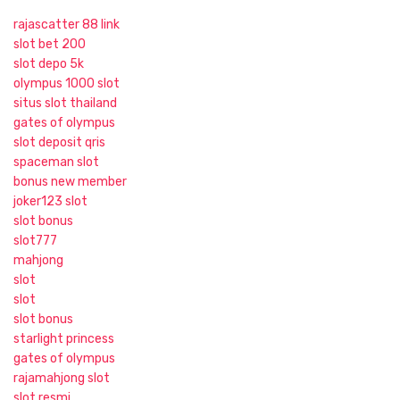
rajascatter 88 link
slot bet 200
slot depo 5k
olympus 1000 slot
situs slot thailand
gates of olympus
slot deposit qris
spaceman slot
bonus new member
joker123 slot
slot bonus
slot777
mahjong
slot
slot
slot bonus
starlight princess
gates of olympus
rajamahjong slot
slot resmi