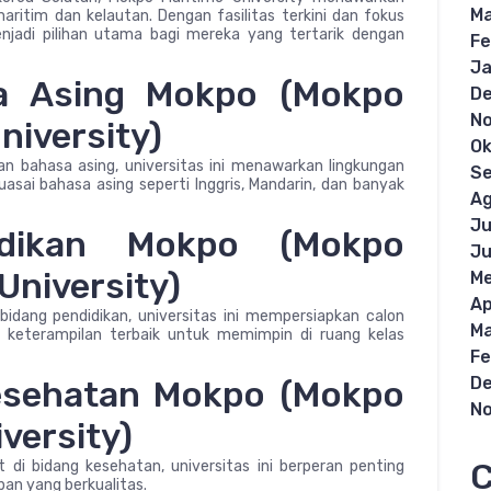
Ma
ritim dan kelautan. Dengan fasilitas terkini dan fokus
enjadi pilihan utama bagi mereka yang tertarik dengan
Fe
Ja
sa Asing Mokpo (Mokpo
D
N
niversity)
Ok
n bahasa asing, universitas ini menawarkan lingkungan
S
sai bahasa asing seperti Inggris, Mandarin, dan banyak
Ag
Ju
didikan Mokpo (Mokpo
Ju
University)
Me
Ap
idang pendidikan, universitas ini mempersiapkan calon
Ma
 keterampilan terbaik untuk memimpin di ruang kelas
Fe
D
Kesehatan Mokpo (Mokpo
N
versity)
C
di bidang kesehatan, universitas ini berperan penting
an yang berkualitas.