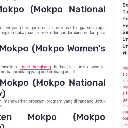
Be
Mokpo (Mokpo National
Ju
Pe
Pe
seni yang beragam mulai dari musik hingga seni rupa,
Se
ngkan bakat seni mereka dengan bimbingan dari para
Un
a Mokpo (Mokpo Women’s
Un
Wi
pendidikan
togel hongkong
berkualitas untuk wanita,
raj
i berbagai bidang yang berkembang pesat.
sl
k Mokpo (Mokpo National
sl
ol
y)
sit
ga
s ini menawarkan program-program yang di rancang untuk
slo
n.
sp
isten Mokpo (Mokpo
bo
y)
jo