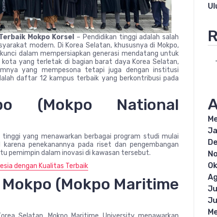
U
R
Terbaik Mokpo Korsel
– Pendidikan tinggi adalah salah
arakat modern. Di Korea Selatan, khususnya di Mokpo,
n kunci dalam mempersiapkan generasi mendatang untuk
kota yang terletak di bagian barat daya Korea Selatan,
lamnya yang mempesona tetapi juga dengan institusi
adalah daftar 12 kampus terbaik yang berkontribusi pada
A
kpo (Mokpo National
Me
Ja
an tinggi yang menawarkan berbagai program studi mulai
D
enal karena penekanannya pada riset dan pengembangan
 satu pemimpin dalam inovasi di kawasan tersebut.
N
Ok
esia dengan Kualitas Terbaik
Ag
m Mokpo (Mokpo Maritime
Ju
Ju
Me
Korea Selatan, Mokpo Maritime University menawarkan