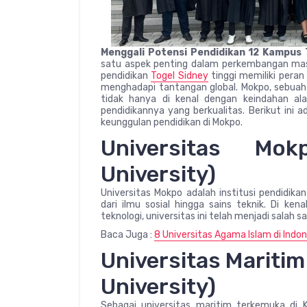
Menggali Potensi Pendidikan 12 Kampus 
satu aspek penting dalam perkembangan masy
pendidikan
Togel Sidney
tinggi memiliki pera
menghadapi tantangan global. Mokpo, sebuah 
tidak hanya di kenal dengan keindahan a
pendidikannya yang berkualitas. Berikut ini 
keunggulan pendidikan di Mokpo.
Universitas Mo
University)
Universitas Mokpo adalah institusi pendidik
dari ilmu sosial hingga sains teknik. Di k
teknologi, universitas ini telah menjadi salah
Baca Juga :
8 Universitas Agama Islam di Indon
Universitas Mariti
University)
Sebagai universitas maritim terkemuka di 