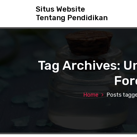
S
Situs Website
k
Tentang Pendidikan
i
p
t
o
c
o
n
Tag Archives: U
t
e
For
n
t
Home
Posts tagge