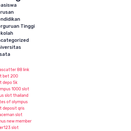
asiswa
rusan
ndidikan
rguruan Tinggi
kolah
categorized
iversitas
sata
ascatter 88 link
ot bet 200
ot depo 5k
ympus 1000 slot
us slot thailand
tes of olympus
t deposit qris
aceman slot
nus new member
ker123 slot