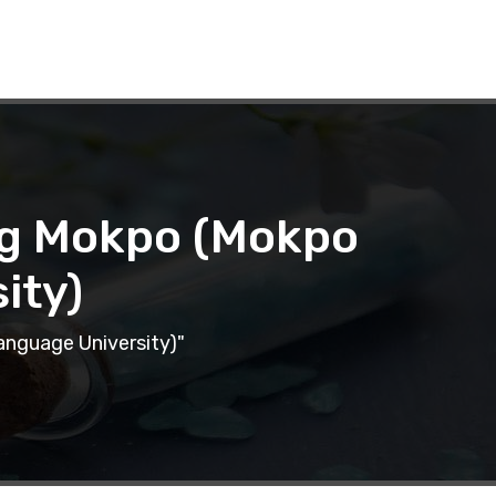
ing Mokpo (Mokpo
ity)
nguage University)"