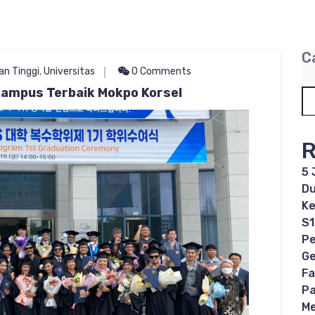
C
an Tinggi
,
Universitas
0 Comments
Kampus Terbaik Mokpo Korsel
R
5 
Du
Ke
S1
Pe
Ge
Fa
Pa
Me