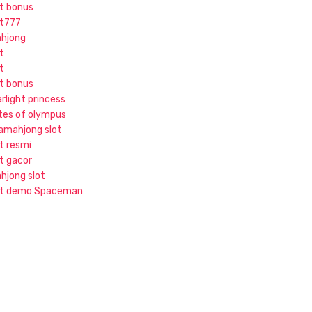
ot bonus
ot777
hjong
t
t
ot bonus
rlight princess
tes of olympus
jamahjong slot
ot resmi
ot gacor
hjong slot
ot demo Spaceman