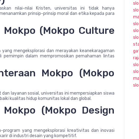
sl
skan nilai-nilai Kristen, universitas ini tidak hanya
sl
menanamkan prinsip-prinsip moral dan etika kepada para
ma
slo
a Mokpo (Mokpo Culture
slo
sl
sta
am yang mengeksplorasi dan merayakan keanekaragaman
ga
di pemimpin dalam mempromosikan pemahaman lintas
ra
sl
ahteraan Mokpo (Mokpo
sl
ma
sl
an layanan sosial, universitas ini mempersiapkan siswa
ki kualitas hidup komunitas lokal dan global.
n Mokpo (Mokpo Design
m-program yang mengeksplorasi kreativitas dan inovasi
ir di industri desain yang kompetitif.