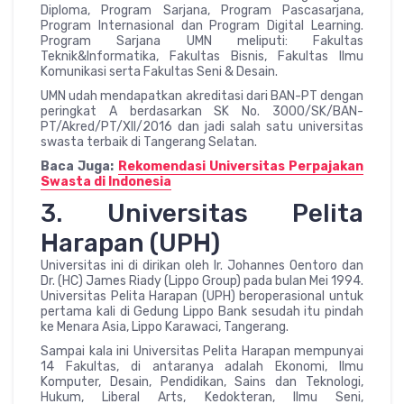
Diploma, Program Sarjana, Program Pascasarjana,
Program Internasional dan Program Digital Learning.
Program Sarjana UMN meliputi: Fakultas
Teknik&Informatika, Fakultas Bisnis, Fakultas Ilmu
Komunikasi serta Fakultas Seni & Desain.
UMN udah mendapatkan akreditasi dari BAN-PT dengan
peringkat A berdasarkan SK No. 3000/SK/BAN-
PT/Akred/PT/XII/2016 dan jadi salah satu universitas
swasta terbaik di Tangerang Selatan.
Baca Juga:
Rekomendasi Universitas Perpajakan
Swasta di Indonesia
3. Universitas Pelita
Harapan (UPH)
Universitas ini di dirikan oleh Ir. Johannes Oentoro dan
Dr. (HC) James Riady (Lippo Group) pada bulan Mei 1994.
Universitas Pelita Harapan (UPH) beroperasional untuk
pertama kali di Gedung Lippo Bank sesudah itu pindah
ke Menara Asia, Lippo Karawaci, Tangerang.
Sampai kala ini Universitas Pelita Harapan mempunyai
14 Fakultas, di antaranya adalah Ekonomi, Ilmu
Komputer, Desain, Pendidikan, Sains dan Teknologi,
Hukum, Liberal Arts, Kedokteran, Ilmu Seni,