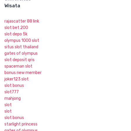
Wisata
rajascatter 88 link
slot bet 200
slot depo 5k
olympus 1000 slot
situs slot thailand
gates of olympus
slot deposit qris
spaceman slot
bonus new member
joker123 slot
slot bonus
slot777
mahjong
slot
slot
slot bonus
starlight princess
gates of olympus