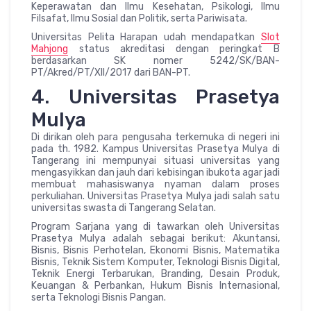
Keperawatan dan Ilmu Kesehatan, Psikologi, Ilmu
Filsafat, Ilmu Sosial dan Politik, serta Pariwisata.
Universitas Pelita Harapan udah mendapatkan
Slot
Mahjong
status akreditasi dengan peringkat B
berdasarkan SK nomer 5242/SK/BAN-
PT/Akred/PT/XII/2017 dari BAN-PT.
4. Universitas Prasetya
Mulya
Di dirikan oleh para pengusaha terkemuka di negeri ini
pada th. 1982. Kampus Universitas Prasetya Mulya di
Tangerang ini mempunyai situasi universitas yang
mengasyikkan dan jauh dari kebisingan ibukota agar jadi
membuat mahasiswanya nyaman dalam proses
perkuliahan. Universitas Prasetya Mulya jadi salah satu
universitas swasta di Tangerang Selatan.
Program Sarjana yang di tawarkan oleh Universitas
Prasetya Mulya adalah sebagai berikut: Akuntansi,
Bisnis, Bisnis Perhotelan, Ekonomi Bisnis, Matematika
Bisnis, Teknik Sistem Komputer, Teknologi Bisnis Digital,
Teknik Energi Terbarukan, Branding, Desain Produk,
Keuangan & Perbankan, Hukum Bisnis Internasional,
serta Teknologi Bisnis Pangan.