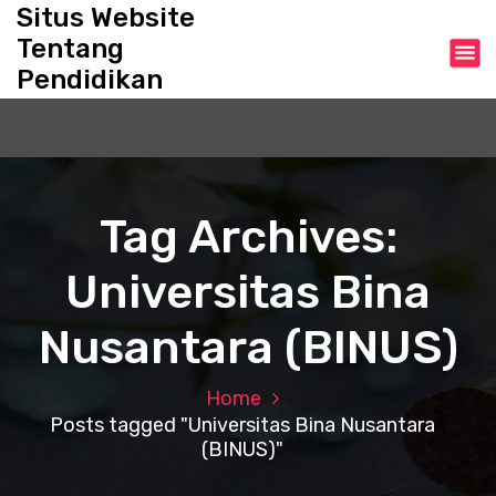
S
Situs Website
k
Tentang
i
Pendidikan
p
t
o
c
o
n
Tag Archives:
t
e
Universitas Bina
n
t
Nusantara (BINUS)
Home
Posts tagged "Universitas Bina Nusantara
(BINUS)"