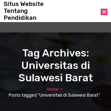
S
Situs Website
k
Tentang
i
Pendidikan
p
t
o
c
o
n
Tag Archives:
t
e
Universitas di
n
t
Sulawesi Barat
Home
Posts tagged "Universitas di Sulawesi Barat"