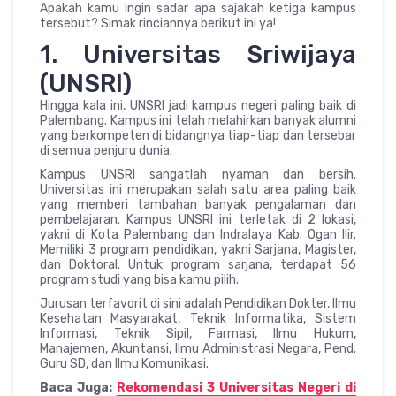
Apakah kamu ingin sadar apa sajakah ketiga kampus
tersebut? Simak rinciannya berikut ini ya!
1. Universitas Sriwijaya
(UNSRI)
Hingga kala ini, UNSRI jadi kampus negeri paling baik di
Palembang. Kampus ini telah melahirkan banyak alumni
yang berkompeten di bidangnya tiap-tiap dan tersebar
di semua penjuru dunia.
Kampus UNSRI sangatlah nyaman dan bersih.
Universitas ini merupakan salah satu area paling baik
yang memberi tambahan banyak pengalaman dan
pembelajaran. Kampus UNSRI ini terletak di 2 lokasi,
yakni di Kota Palembang dan Indralaya Kab. Ogan Ilir.
Memiliki 3 program pendidikan, yakni Sarjana, Magister,
dan Doktoral. Untuk program sarjana, terdapat 56
program studi yang bisa kamu pilih.
Jurusan terfavorit di sini adalah Pendidikan Dokter, Ilmu
Kesehatan Masyarakat, Teknik Informatika, Sistem
Informasi, Teknik Sipil, Farmasi, Ilmu Hukum,
Manajemen, Akuntansi, Ilmu Administrasi Negara, Pend.
Guru SD, dan Ilmu Komunikasi.
Baca Juga:
Rekomendasi 3 Universitas Negeri di