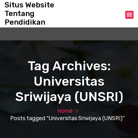
S
Situs Website
k
Tentang
i
Pendidikan
p
t
o
c
o
n
Tag Archives:
t
e
Universitas
n
t
Sriwijaya (UNSRI)
Home
Posts tagged "Universitas Sriwijaya (UNSRI)"