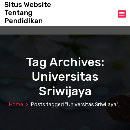
S
Situs Website
k
Tentang
i
Pendidikan
p
t
o
c
o
n
Tag Archives:
t
e
Universitas
n
t
Sriwijaya
Home
Posts tagged "Universitas Sriwijaya"