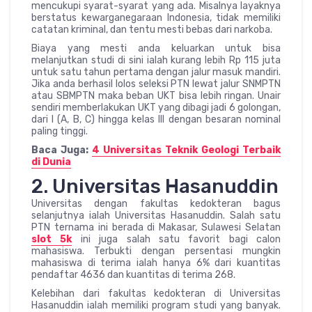
mencukupi syarat-syarat yang ada. Misalnya layaknya
berstatus kewarganegaraan Indonesia, tidak memiliki
catatan kriminal, dan tentu mesti bebas dari narkoba.
Biaya yang mesti anda keluarkan untuk bisa
melanjutkan studi di sini ialah kurang lebih Rp 115 juta
untuk satu tahun pertama dengan jalur masuk mandiri.
Jika anda berhasil lolos seleksi PTN lewat jalur SNMPTN
atau SBMPTN maka beban UKT bisa lebih ringan. Unair
sendiri memberlakukan UKT yang dibagi jadi 6 golongan,
dari I (A, B, C) hingga kelas III dengan besaran nominal
paling tinggi.
Baca Juga:
4 Universitas Teknik Geologi Terbaik
di Dunia
2. Universitas Hasanuddin
Universitas dengan fakultas kedokteran bagus
selanjutnya ialah Universitas Hasanuddin. Salah satu
PTN ternama ini berada di Makasar, Sulawesi Selatan
slot 5k
ini juga salah satu favorit bagi calon
mahasiswa. Terbukti dengan persentasi mungkin
mahasiswa di terima ialah hanya 6% dari kuantitas
pendaftar 4636 dan kuantitas di terima 268.
Kelebihan dari fakultas kedokteran di Universitas
Hasanuddin ialah memiliki program studi yang banyak.