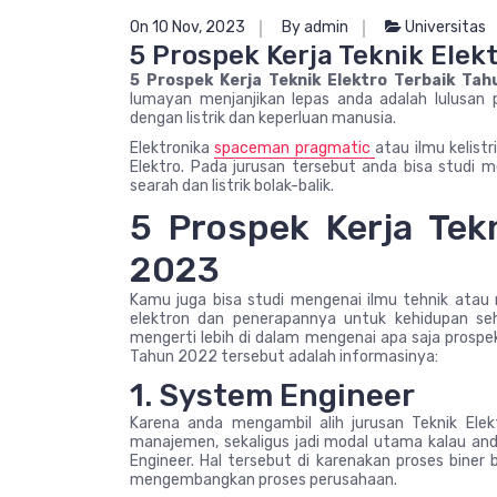
On 10 Nov, 2023
By admin
Universitas
5 Prospek Kerja Teknik Elek
5 Prospek Kerja Teknik Elektro Terbaik Ta
lumayan menjanjikan lepas anda adalah lulusan p
dengan listrik dan keperluan manusia.
Elektronika
spaceman pragmatic
atau ilmu kelist
Elektro. Pada jurusan tersebut anda bisa studi m
searah dan listrik bolak-balik.
5 Prospek Kerja Tek
2023
Kamu juga bisa studi mengenai ilmu tehnik at
elektron dan penerapannya untuk kehidupan seha
mengerti lebih di dalam mengenai apa saja prospek
Tahun 2022 tersebut adalah informasinya:
1. System Engineer
Karena anda mengambil alih jurusan Teknik El
manajemen, sekaligus jadi modal utama kalau a
Engineer. Hal tersebut di karenakan proses biner
mengembangkan proses perusahaan.