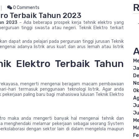
R
0 Comments
tro Terbaik Tahun 2023
hun 2023
– Ada beberapa prospek kerja tehnik elektro yang
erguruan tinggi swasta atau negeri. Teknik Elektro terkait
rikan dapat anda pelajari pada perguruan tinggi jurusan Teknik
engenai adanya listrik arus kuat dan arus lemah atau listrik
A
nik Elektro Terbaik Tahun
Me
Ja
D
N
au rekayasa, mengerti mengenai beragam macam pembawaan
ri-hari termasuk penggunaan teknologi listrik. Agar anda
Ok
 pekerjaan paling baru bagi mahasiswa lulusan Teknik Elektro
Ag
Ju
Ju
ektro maka anda mengerti banyak hal mengenai tehnik dan
Me
nda menghendaki melamar pekerjaan sebagai seorang System
Ma
 berkolaborasi dengan sektor lain di dalam mengelola maupun
Fe