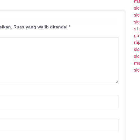
ma
slo
slo
sl
sikan.
Ruas yang wajib ditandai
*
sta
ga
ra
sl
sl
ma
sl