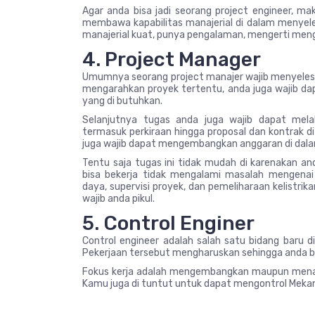
Agar anda bisa jadi seorang project engineer, m
membawa kapabilitas manajerial di dalam menyeles
manajerial kuat, punya pengalaman, mengerti menge
4. Project Manager
Umumnya seorang project manajer wajib menyelesa
mengarahkan proyek tertentu, anda juga wajib d
yang di butuhkan.
Selanjutnya tugas anda juga wajib dapat mel
termasuk perkiraan hingga proposal dan kontrak d
juga wajib dapat mengembangkan anggaran di dala
Tentu saja tugas ini tidak mudah di karenakan a
bisa bekerja tidak mengalami masalah mengenai 
daya, supervisi proyek, dan pemeliharaan kelistri
wajib anda pikul.
5. Control Enginer
Control engineer adalah salah satu bidang baru d
Pekerjaan tersebut mengharuskan sehingga anda bisa
Fokus kerja adalah mengembangkan maupun menai
Kamu juga di tuntut untuk dapat mengontrol Mekani