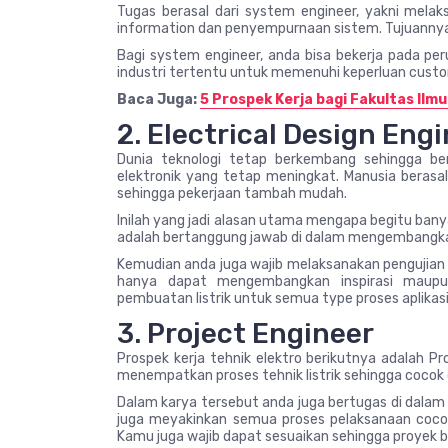
Tugas berasal dari system engineer, yakni mel
information dan penyempurnaan sistem. Tujuannya 
Bagi system engineer, anda bisa bekerja pada pe
industri tertentu untuk memenuhi keperluan custo
Baca Juga:
5 Prospek Kerja bagi Fakultas Ilm
2. Electrical Design Eng
Dunia teknologi tetap berkembang sehingga 
elektronik yang tetap meningkat. Manusia berasa
sehingga pekerjaan tambah mudah.
Inilah yang jadi alasan utama mengapa begitu banya
adalah bertanggung jawab di dalam mengembangkan
Kemudian anda juga wajib melaksanakan pengujian 
hanya dapat mengembangkan inspirasi maupu
pembuatan listrik untuk semua type proses aplikasi
3. Project Engineer
Prospek kerja tehnik elektro berikutnya adalah 
menempatkan proses tehnik listrik sehingga cocok
Dalam karya tersebut anda juga bertugas di dalam
juga meyakinkan semua proses pelaksanaan coco
Kamu juga wajib dapat sesuaikan sehingga proyek be