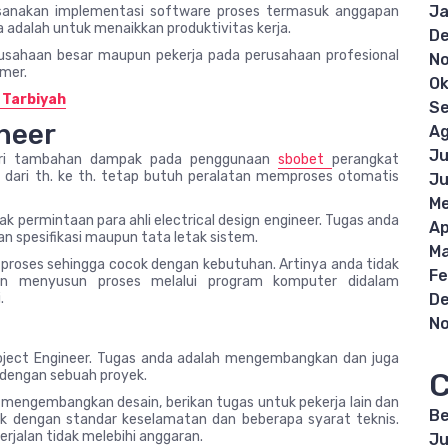
Ja
aksanakan implementasi software proses termasuk anggapan
adalah untuk menaikkan produktivitas kerja.
D
rusahaan besar maupun pekerja pada perusahaan profesional
N
mer.
Ok
u Tarbiyah
S
ineer
Ag
Ju
beri tambahan dampak pada penggunaan
sbobet
perangkat
l dari th. ke th. tetap butuh peralatan memproses otomatis
Ju
Me
k permintaan para ahli electrical design engineer. Tugas anda
Ap
 spesifikasi maupun tata letak sistem.
Ma
proses sehingga cocok dengan kebutuhan. Artinya anda tidak
Fe
n menyusun proses melalui program komputer didalam
.
D
N
Project Engineer. Tugas anda adalah mengembangkan dan juga
C
 dengan sebuah proyek.
 mengembangkan desain, berikan tugas untuk pekerja lain dan
Be
k dengan standar keselamatan dan beberapa syarat teknis.
rjalan tidak melebihi anggaran.
Ju