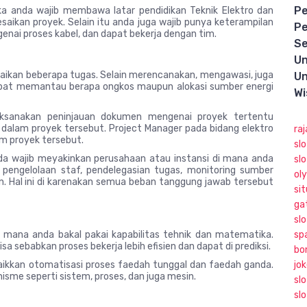
Pe
aka anda wajib membawa latar pendidikan Teknik Elektro dan
aikan proyek. Selain itu anda juga wajib punya keterampilan
Pe
nai proses kabel, dan dapat bekerja dengan tim.
Se
Un
ikan beberapa tugas. Selain merencanakan, mengawasi, juga
Un
apat memantau berapa ongkos maupun alokasi sumber energi
Wi
aksanakan peninjauan dokumen mengenai proyek tertentu
i dalam proyek tersebut. Project Manager pada bidang elektro
raj
m proyek tersebut.
sl
nda wajib meyakinkan perusahaan atau instansi di mana anda
sl
pengelolaan staf, pendelegasian tugas, monitoring sumber
ol
kan. Hal ini di karenakan semua beban tanggung jawab tersebut
sit
ga
slo
i mana anda bakal pakai kapabilitas tehnik dan matematika.
sp
 sebabkan proses bekerja lebih efisien dan dapat di prediksi.
bo
kkan otomatisasi proses faedah tunggal dan faedah ganda.
jo
sme seperti sistem, proses, dan juga mesin.
sl
sl