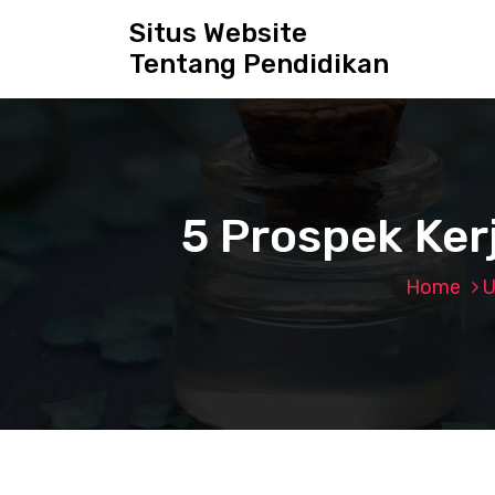
S
Situs Website
k
Tentang Pendidikan
i
p
t
o
c
o
n
5 Prospek Ker
t
e
n
Home
U
t