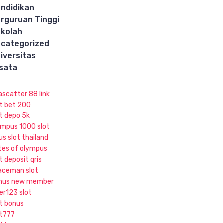
ndidikan
rguruan Tinggi
kolah
categorized
iversitas
sata
ascatter 88 link
ot bet 200
ot depo 5k
ympus 1000 slot
us slot thailand
tes of olympus
t deposit qris
aceman slot
nus new member
ker123 slot
ot bonus
ot777