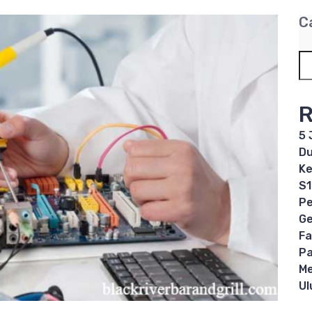
C
R
5 
Du
Ke
S1
Pe
Ge
Fa
Pa
Me
U