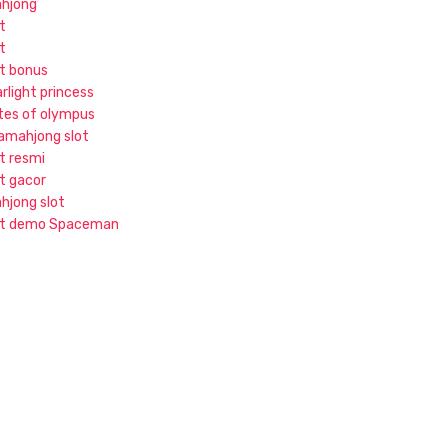
hjong
t
t
ot bonus
rlight princess
tes of olympus
jamahjong slot
ot resmi
ot gacor
hjong slot
ot demo Spaceman